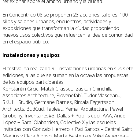
reflexionar sobre el ámbito urbano y la ciudad.
En Concéntrico 08 se proponen 23 acciones, talleres, 100
sillas y salones urbanos, encuentros, actividades y
exposiciones que transforman la ciudad proponiendo
nuevos usos colectivos que refuercen la idea de comunidad
en el espacio público.
Instalaciones y equipos
El festival ha realizado 91 instalaciones urbanas en sus siete
ediciones, a las que se suman en la octava las propuestas
de los equipos participantes:
Konstantin Grcic, Matali Crasset, Izaskun Chinchilla,
Associates Architecture, Piovenefabi, Tudor Vlasceanu,
SKULL Studio, Germane Barnes, Rintala Eggertsson
Architects, BudCud, Tableau, Yemail Arquitectura, Pawel
Grobelny, Inventaires#3, Dallas + Pool is cool, AAA, Ander
López + Sarai Olabarrieta, Collective X y las escuelas
invitadas con Gonzalo Herrero + Pati Santos – Central Saint
Martins y Clara Alonso, Marta Basterra y Mikel Aguerrea –