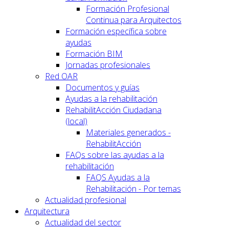
Formación Profesional
Continua para Arquitectos
Formación específica sobre
ayudas
Formación BIM
Jornadas profesionales
Red OAR
Documentos y guías
Ayudas a la rehabilitación
RehabilitAcción Ciudadana
(local)
Materiales generados -
RehabilitAcción
FAQs sobre las ayudas a la
rehabilitación
FAQS Ayudas a la
Rehabilitación - Por temas
Actualidad profesional
Arquitectura
Actualidad del sector