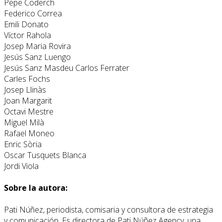
Pepe Coderch
Federico Correa
Emili Donato
Víctor Rahola
Josep Maria Rovira
Jesús Sanz Luengo
Jesús Sanz Masdeu Carlos Ferrater
Carles Fochs
Josep Llinàs
Joan Margarit
Octavi Mestre
Miguel Milà
Rafael Moneo
Enric Sòria
Oscar Tusquets Blanca
Jordi Viola
Sobre la autora:
Pati Núñez, periodista, comisaria y consultora de estrategia
y comunicación. Es directora de Pati Núñez Agency, una