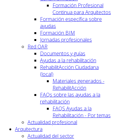
Formación Profesional
Continua para Arquitectos
Formación específica sobre
ayudas
Formación BIM
Jornadas profesionales
Red OAR
Documentos y guías
Ayudas a la rehabilitación
RehabilitAcción Ciudadana
(local)
Materiales generados -
RehabilitAcción
FAQs sobre las ayudas a la
rehabilitación
FAQS Ayudas a la
Rehabilitación - Por temas
Actualidad profesional
Arquitectura
Actualidad del sector