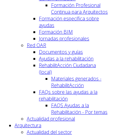
Formación Profesional
Continua para Arquitectos
Formación específica sobre
ayudas
Formación BIM
Jornadas profesionales
Red OAR
Documentos y guías
Ayudas a la rehabilitación
RehabilitAcción Ciudadana
(local)
Materiales generados -
RehabilitAcción
FAQs sobre las ayudas a la
rehabilitación
FAQS Ayudas a la
Rehabilitación - Por temas
Actualidad profesional
Arquitectura
Actualidad del sector