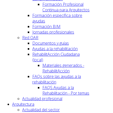
Formación Profesional
Continua para Arquitectos
Formación específica sobre
ayudas
Formación BIM
Jornadas profesionales
Red OAR
Documentos y guías
Ayudas a la rehabilitación
RehabilitAcción Ciudadana
(local)
Materiales generados -
RehabilitAcción
FAQs sobre las ayudas a la
rehabilitación
FAQS Ayudas a la
Rehabilitación - Por temas
Actualidad profesional
Arquitectura
Actualidad del sector