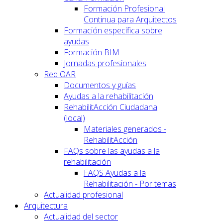
Formación Profesional
Continua para Arquitectos
Formación específica sobre
ayudas
Formación BIM
Jornadas profesionales
Red OAR
Documentos y guías
Ayudas a la rehabilitación
RehabilitAcción Ciudadana
(local)
Materiales generados -
RehabilitAcción
FAQs sobre las ayudas a la
rehabilitación
FAQS Ayudas a la
Rehabilitación - Por temas
Actualidad profesional
Arquitectura
Actualidad del sector