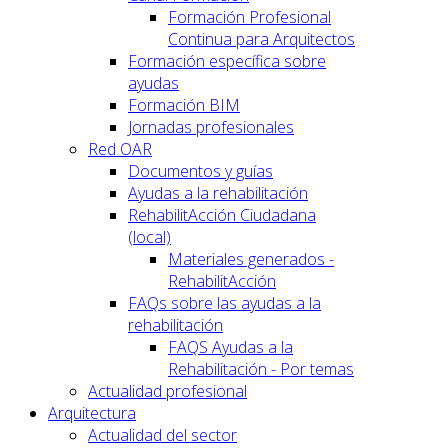
Formación Profesional
Continua para Arquitectos
Formación específica sobre
ayudas
Formación BIM
Jornadas profesionales
Red OAR
Documentos y guías
Ayudas a la rehabilitación
RehabilitAcción Ciudadana
(local)
Materiales generados -
RehabilitAcción
FAQs sobre las ayudas a la
rehabilitación
FAQS Ayudas a la
Rehabilitación - Por temas
Actualidad profesional
Arquitectura
Actualidad del sector