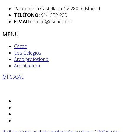
Paseo de la Castellana, 12 28046 Madrid
TELÉFONO:
914 352 200
E-MAIL:
cscae@cscae.com
MENÚ
Cscae
Los Colegios
Área profesional
Arquitectura
MI CSCAE
Política de privacidad y protección de datos
/
Política de