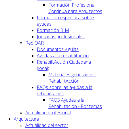
Formación Profesional
Continua para Arquitectos
Formación específica sobre
ayudas
Formación BIM
Jornadas profesionales
Red OAR
Documentos y guías
Ayudas a la rehabilitación
RehabilitAcción Ciudadana
(local)
Materiales generados -
RehabilitAcción
FAQs sobre las ayudas a la
rehabilitación
FAQS Ayudas a la
Rehabilitación - Por temas
Actualidad profesional
Arquitectura
Actualidad del sector