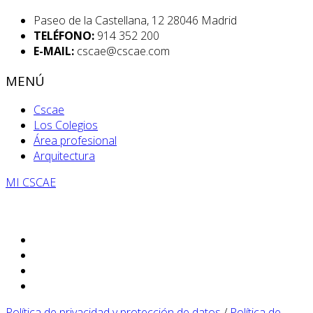
Paseo de la Castellana, 12 28046 Madrid
TELÉFONO:
914 352 200
E-MAIL:
cscae@cscae.com
MENÚ
Cscae
Los Colegios
Área profesional
Arquitectura
MI CSCAE
Política de privacidad y protección de datos
/
Política de