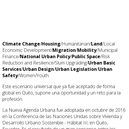
Climate Change
/
Housing
/Humanitarian/
Land
/Local
Economic Development/
Migration
/
Mobility
/Municipal
Finance/
National Urban Policy
/
Public Space
/Risk
Reduction and Resilience/Slum Upgrading/
Urban Basic
Services
/
Urban Design
/
Urban Legislation
/
Urban
Safety
/Women/Youth.
Este escenario universal que ya fue aceptado de forma
global en Quito, supone una oportunidad y un reto para la
profesión.
La Nueva Agenda Urbana fue adoptada en octubre de 2016
en la Conferencia de las Naciones Unidas sobre Vivienda y
Desarrollo Urbano Sostenible - Hábitat III, en Quito,
Ecuador. Es el resultado de un gran consenso entre los