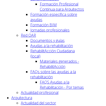
Formación Profesional
Continua para Arquitectos
Formación específica sobre
ayudas
Formación BIM
Jornadas profesionales
Red OAR
Documentos y guías
Ayudas a la rehabilitación
RehabilitAcción Ciudadana
(local)
Materiales generados -
RehabilitAcción
FAQs sobre las ayudas a la
rehabilitación
FAQS Ayudas a la
Rehabilitación - Por temas
Actualidad profesional
Arquitectura
Actualidad del sector