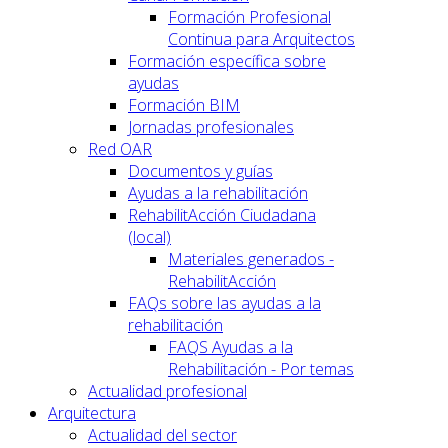
Formación Profesional
Continua para Arquitectos
Formación específica sobre
ayudas
Formación BIM
Jornadas profesionales
Red OAR
Documentos y guías
Ayudas a la rehabilitación
RehabilitAcción Ciudadana
(local)
Materiales generados -
RehabilitAcción
FAQs sobre las ayudas a la
rehabilitación
FAQS Ayudas a la
Rehabilitación - Por temas
Actualidad profesional
Arquitectura
Actualidad del sector