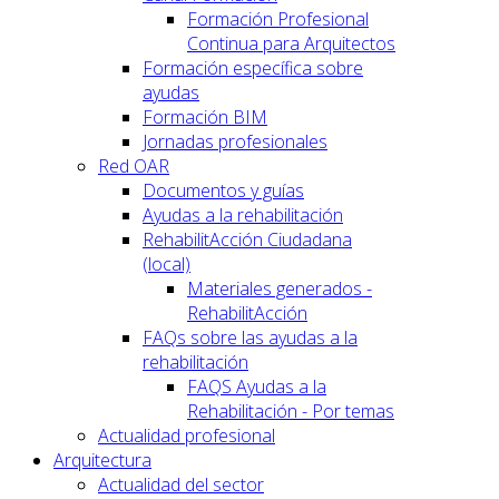
Formación Profesional
Continua para Arquitectos
Formación específica sobre
ayudas
Formación BIM
Jornadas profesionales
Red OAR
Documentos y guías
Ayudas a la rehabilitación
RehabilitAcción Ciudadana
(local)
Materiales generados -
RehabilitAcción
FAQs sobre las ayudas a la
rehabilitación
FAQS Ayudas a la
Rehabilitación - Por temas
Actualidad profesional
Arquitectura
Actualidad del sector