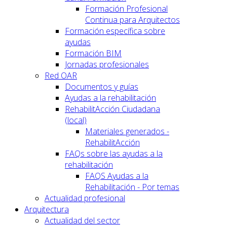
Formación Profesional
Continua para Arquitectos
Formación específica sobre
ayudas
Formación BIM
Jornadas profesionales
Red OAR
Documentos y guías
Ayudas a la rehabilitación
RehabilitAcción Ciudadana
(local)
Materiales generados -
RehabilitAcción
FAQs sobre las ayudas a la
rehabilitación
FAQS Ayudas a la
Rehabilitación - Por temas
Actualidad profesional
Arquitectura
Actualidad del sector