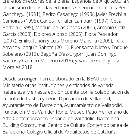
Entre los directores de la Bienal Española de Arquitectura y
Urbanismo de pasadas ediciones se encuentran: Luis Peña
Ganchegui (1991), Pedro Casariego (1993(, Javier Frechilla
Camoiras (1995), Carlos Ferrater Lambarri (1997), Cesar
Portela (1999), Manuel de las Casas (2001), Antonio Ortiz
García (2003), Dolores Alonso (2005), Flora Pescador
(2007), Emilio Tuñón y Luis Moreno Mansilla (2009), Félix
Arranz y Joaquín Sabaté (2011), Fuensanta Nieto y Enrique
Sobejano (2013), Begoña Díaz-Urgorri, Juan Domingo
Santos y Carmen Moreno (2015), y Sara de Giles y José
Morales 2018.
Desde su origen, han colaborado en la BEAU con el
Ministerio otras instituciones y entidades de variada
naturaleza, y en esta edición cuenta con la colaboración de
la Junta de Castilla y León, Diputación de Valladolid,
Ayuntamiento de Barcelona, Ayuntamiento de Valladolid,
Fundación Mies Van der Rohe, Museo Patio Herreriano de
Arte Contemporáneo Español de Valladolid, Barcelona
Building Construmat, Centro de Cultura Contemporánea de
Barcelona, Colegio Oficial de Arquitectos de Cataluña,