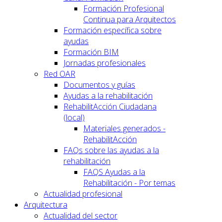
Formación Profesional
Continua para Arquitectos
Formación específica sobre
ayudas
Formación BIM
Jornadas profesionales
Red OAR
Documentos y guías
Ayudas a la rehabilitación
RehabilitAcción Ciudadana
(local)
Materiales generados -
RehabilitAcción
FAQs sobre las ayudas a la
rehabilitación
FAQS Ayudas a la
Rehabilitación - Por temas
Actualidad profesional
Arquitectura
Actualidad del sector