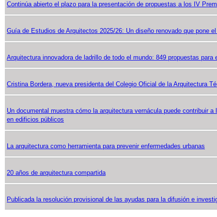
Continúa abierto el plazo para la presentación de propuestas a los IV Premio
Guía de Estudios de Arquitectos 2025/26: Un diseño renovado que pone el
Arquitectura innovadora de ladrillo de todo el mundo: 849 propuestas para 
Cristina Bordera, nueva presidenta del Colegio Oficial de la Arquitectura T
Un documental muestra cómo la arquitectura vernácula puede contribuir a la
en edificios públicos
La arquitectura como herramienta para prevenir enfermedades urbanas
20 años de arquitectura compartida
Publicada la resolución provisional de las ayudas para la difusión e investi