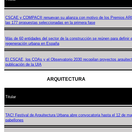
CSCAE y COMPAC® renuevan su alianza con motivo de los Premios A
las 177 propuestas seleccionadas en la primera fase
Más de 60 entidades del sector de la construcción se reúnen para definir 
regeneración urbana en España
El CSCAE, los COAs y el Observatorio 2030 recopilan proyectos arquitec
publicación de la UIA
ARQUITECTURA
Titular
TAC! Festival de Arquitectura Urbana abre convocatoria hasta el 12 de ma
pabellones