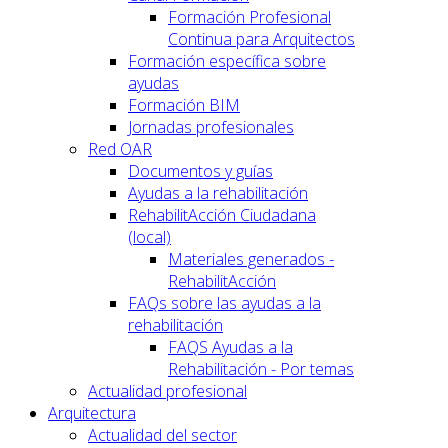
Formación Profesional
Continua para Arquitectos
Formación específica sobre
ayudas
Formación BIM
Jornadas profesionales
Red OAR
Documentos y guías
Ayudas a la rehabilitación
RehabilitAcción Ciudadana
(local)
Materiales generados -
RehabilitAcción
FAQs sobre las ayudas a la
rehabilitación
FAQS Ayudas a la
Rehabilitación - Por temas
Actualidad profesional
Arquitectura
Actualidad del sector