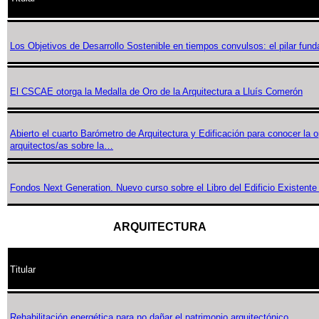
Los Objetivos de Desarrollo Sostenible en tiempos convulsos: el pilar fund
El CSCAE otorga la Medalla de Oro de la Arquitectura a Lluís Comerón
Abierto el cuarto Barómetro de Arquitectura y Edificación para conocer la o
arquitectos/as sobre la…
Fondos Next Generation. Nuevo curso sobre el Libro del Edificio Existente p
ARQUITECTURA
Titular
Rehabilitación energética para no dañar el patrimonio arquitectónico