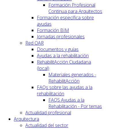
Formación Profesional
Continua para Arquitectos
Formación específica sobre
ayudas
Formación BIM
Jornadas profesionales
Red OAR
Documentos y guías
Ayudas a la rehabilitación
RehabilitAcción Ciudadana
(local)
Materiales generados -
RehabilitAcción
FAQs sobre las ayudas a la
rehabilitación
FAQS Ayudas a la
Rehabilitación - Por temas
Actualidad profesional
Arquitectura
Actualidad del sector