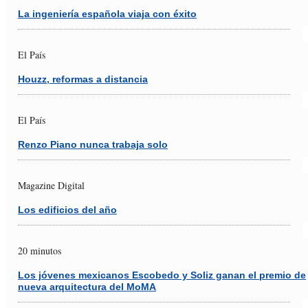
La ingeniería española viaja con éxito
El País
Houzz, reformas a distancia
El País
Renzo Piano nunca trabaja solo
Magazine Digital
Los edificios del año
20 minutos
Los jóvenes mexicanos Escobedo y Soliz ganan el premio de
nueva arquitectura del MoMA