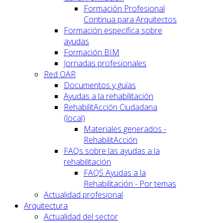
Formación Profesional
Continua para Arquitectos
Formación específica sobre
ayudas
Formación BIM
Jornadas profesionales
Red OAR
Documentos y guías
Ayudas a la rehabilitación
RehabilitAcción Ciudadana
(local)
Materiales generados -
RehabilitAcción
FAQs sobre las ayudas a la
rehabilitación
FAQS Ayudas a la
Rehabilitación - Por temas
Actualidad profesional
Arquitectura
Actualidad del sector