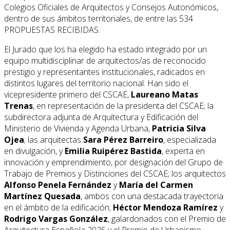
Colegios Oficiales de Arquitectos y Consejos Autonómicos,
dentro de sus ámbitos territoriales, de entre las 534
PROPUESTAS RECIBIDAS.
El Jurado que los ha elegido ha estado integrado por un
equipo multidisciplinar de arquitectos/as de reconocido
prestigio y representantes institucionales, radicados en
distintos lugares del territorio nacional. Han sido el
vicepresidente primero del CSCAE,
Laureano Matas
Trenas
, en representación de la presidenta del CSCAE; la
subdirectora adjunta de Arquitectura y Edificación del
Ministerio de Vivienda y Agenda Urbana,
Patricia Silva
Ojea
; las arquitectas
Sara Pérez Barreiro
, especializada
en divulgación, y
Emilia Ruipérez Bastida
, experta en
innovación y emprendimiento, por designación del Grupo de
Trabajo de Premios y Distinciones del CSCAE; los arquitectos
Alfonso Penela Fernández
y
María del Carmen
Martínez Quesada
, ambos con una destacada trayectoria
en el ámbito de la edificación;
Héctor Mendoza Ramírez
y
Rodrigo Vargas González
, galardonados con el Premio de
Arquitectura Española 2025 y el Premio de Urbanismo