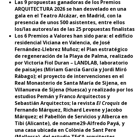
Las 9 propuestas ganadoras de los Premios
ARQUITECTURA 2026 se han desvelado en una
gala en el Teatro Alcázar, en Madrid, con la
presencia de unos 500 asistentes, entre ellos
los/las autores/as de las 25 propuestas finalistas
Los 6 Premios a Valores han sido para: el edificio
residencial Viciana en Valencia, de José
Fernández-Llebrez Muñoz; el Plan estratégico
de regeneración de la Playa de Palma, realizado
por Victoria Fiol Duran – LANDLAB, laboratorio
de paisajes (Miriam García García y Jordi Miró
Rábago); el proyecto de intervenciones en el
Real Monasterio de Santa María de Sijena, en
Villanueva de Sijena (Huesca) y realizado por los
estudios Pemán y Franco Arquitectos y
Sebastián Arquitectos; la revista
El Croquis
de
Fernando Márquez, Richard Levene y Jacobo
Márquez; el Pabellón de Servicios y Alberca en
Tibi (Alicante), de noname29-Alfredo Payá, y
una casa ubicada en Colònia de Sant Pere
(Mallorca), del estudio TEd'A arquitectes