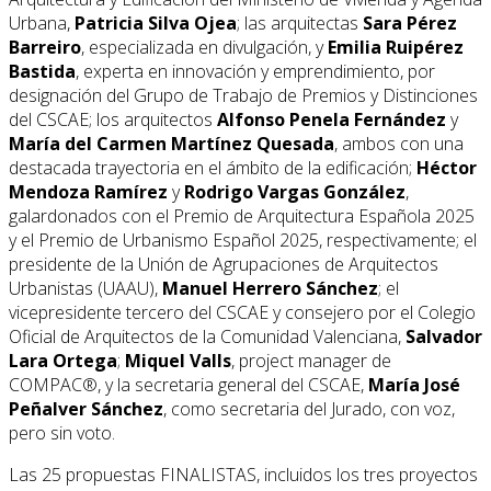
Urbana,
Patricia Silva Ojea
; las arquitectas
Sara Pérez
Barreiro
, especializada en divulgación, y
Emilia Ruipérez
Bastida
, experta en innovación y emprendimiento, por
designación del Grupo de Trabajo de Premios y Distinciones
del CSCAE; los arquitectos
Alfonso Penela Fernández
y
María del Carmen Martínez Quesada
, ambos con una
destacada trayectoria en el ámbito de la edificación;
Héctor
Mendoza Ramírez
y
Rodrigo Vargas González
,
galardonados con el Premio de Arquitectura Española 2025
y el Premio de Urbanismo Español 2025, respectivamente; el
presidente de la Unión de Agrupaciones de Arquitectos
Urbanistas (UAAU),
Manuel Herrero Sánchez
; el
vicepresidente tercero del CSCAE y consejero por el Colegio
Oficial de Arquitectos de la Comunidad Valenciana,
Salvador
Lara Ortega
;
Miquel Valls
, project manager de
COMPAC®, y la secretaria general del CSCAE,
María José
Peñalver Sánchez
, como secretaria del Jurado, con voz,
pero sin voto.
Las 25 propuestas FINALISTAS, incluidos los tres proyectos