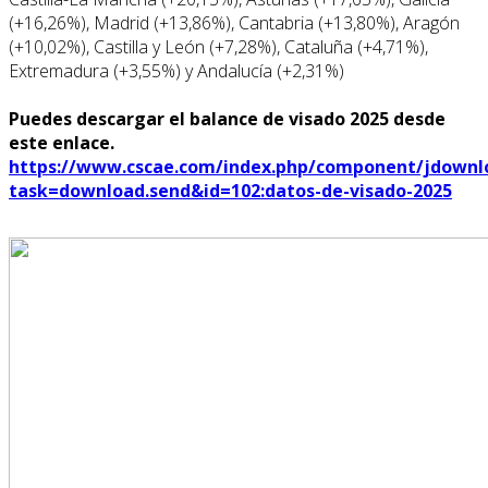
(+16,26%), Madrid (+13,86%), Cantabria (+13,80%), Aragón
(+10,02%), Castilla y León (+7,28%), Cataluña (+4,71%),
Extremadura (+3,55%) y Andalucía (+2,31%)
Puedes descargar el balance de visado 2025 desde
este enlace.
https://www.cscae.com/index.php/component/jdownl
task=download.send&id=102:datos-de-visado-2025