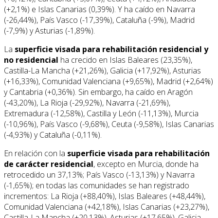
(+2,1%) e Islas Canarias (0,39%). Y ha caído en Navarra
(-26,44%), País Vasco (-17,39%), Cataluña (-9%), Madrid
(-7,9%) y Asturias (-1,89%).
La
superficie visada para rehabilitación
residencial y
no residencial
ha crecido en Islas Baleares (23,35%),
Castilla-La Mancha (+21,26%), Galicia (+17,92%), Asturias
(+16,33%), Comunidad Valenciana (+9,65%), Madrid (+2,64%)
y Cantabria (+0,36%). Sin embargo, ha caído en Aragón
(-43,20%), La Rioja (-29,92%), Navarra (-21,69%),
Extremadura (-12,58%), Castilla y León (-11,13%), Murcia
(-10,96%), País Vasco (-9,68%), Ceuta (-9,58%), Islas Canarias
(-4,93%) y Cataluña (-0,11%).
En relación con la
superficie visada para rehabilitación
de carácter residencial
, excepto en Murcia, donde ha
retrocedido un 37,13%; País Vasco (-13,13%) y Navarra
(-1,65%); en todas las comunidades se han registrado
incrementos: La Rioja (+88,40%), Islas Baleares (+48,44%),
Comunidad Valenciana (+42,18%), Islas Canarias (+23,27%),
Castilla-La Mancha (+20,13%), Asturias (+17,65%), Galicia