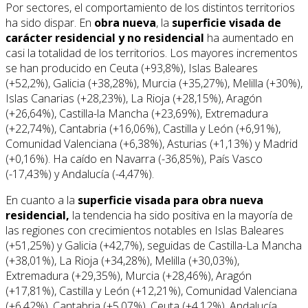
Por sectores, el comportamiento de los distintos territorios
ha sido dispar. En
obra nueva
, la
superficie visada de
carácter residencial y no residencial
ha aumentado en
casi la totalidad de los territorios. Los mayores incrementos
se han producido en Ceuta (+93,8%), Islas Baleares
(+52,2%), Galicia (+38,28%), Murcia (+35,27%), Melilla (+30%),
Islas Canarias (+28,23%), La Rioja (+28,15%), Aragón
(+26,64%), Castilla-la Mancha (+23,69%), Extremadura
(+22,74%), Cantabria (+16,06%), Castilla y León (+6,91%),
Comunidad Valenciana (+6,38%), Asturias (+1,13%) y Madrid
(+0,16%). Ha caído en Navarra (-36,85%), País Vasco
(-17,43%) y Andalucía (-4,47%).
En cuanto a la
superficie visada para obra nueva
residencial,
la tendencia ha sido positiva en la mayoría de
las regiones con crecimientos notables en Islas Baleares
(+51,25%) y Galicia (+42,7%), seguidas de Castilla-La Mancha
(+38,01%), La Rioja (+34,28%), Melilla (+30,03%),
Extremadura (+29,35%), Murcia (+28,46%), Aragón
(+17,81%), Castilla y León (+12,21%), Comunidad Valenciana
(+6,42%), Cantabria (+5,07%), Ceuta (+4,12%), Andalucía