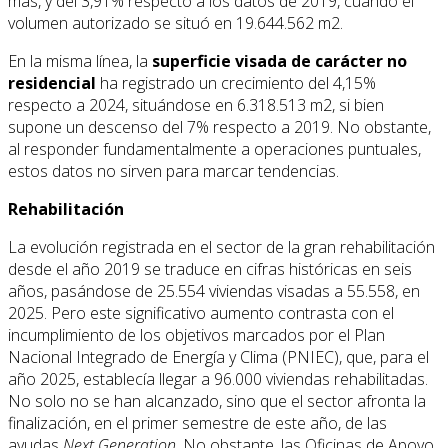
más, y del 3,91% respecto a los datos de 2019, cuando el
volumen autorizado se situó en 19.644.562 m2.
En la misma línea, la
superficie visada de carácter no
residencial
ha registrado un crecimiento del 4,15%
respecto a 2024, situándose en 6.318.513 m2, si bien
supone un descenso del 7% respecto a 2019. No obstante,
al responder fundamentalmente a operaciones puntuales,
estos datos no sirven para marcar tendencias.
Rehabilitación
La evolución registrada en el sector de la gran rehabilitación
desde el año 2019 se traduce en cifras históricas en seis
años, pasándose de 25.554 viviendas visadas a 55.558, en
2025. Pero este significativo aumento contrasta con el
incumplimiento de los objetivos marcados por el Plan
Nacional Integrado de Energía y Clima (PNIEC), que, para el
año 2025, establecía llegar a 96.000 viviendas rehabilitadas.
No solo no se han alcanzado, sino que el sector afronta la
finalización, en el primer semestre de este año, de las
ayudas
Next Generation
. No obstante, las Oficinas de Apoyo