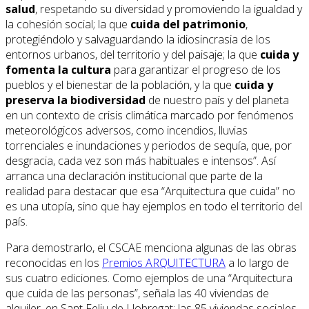
salud
, respetando su diversidad y promoviendo la igualdad y
la cohesión social; la que
cuida del patrimonio
,
protegiéndolo y salvaguardando la idiosincrasia de los
entornos urbanos, del territorio y del paisaje; la que
cuida y
fomenta la cultura
para garantizar el progreso de los
pueblos y el bienestar de la población, y la que
cuida y
preserva la biodiversidad
de nuestro país y del planeta
en un contexto de crisis climática marcado por fenómenos
meteorológicos adversos, como incendios, lluvias
torrenciales e inundaciones y periodos de sequía, que, por
desgracia, cada vez son más habituales e intensos”. Así
arranca una declaración institucional que parte de la
realidad para destacar que esa “Arquitectura que cuida” no
es una utopía, sino que hay ejemplos en todo el territorio del
país.
Para demostrarlo, el CSCAE menciona algunas de las obras
reconocidas en los
Premios ARQUITECTURA
a lo largo de
sus cuatro ediciones. Como ejemplos de una “Arquitectura
que cuida de las personas”, señala las 40 viviendas de
alquiler, en Sant Feliu de Llobregat; las 85 viviendas sociales