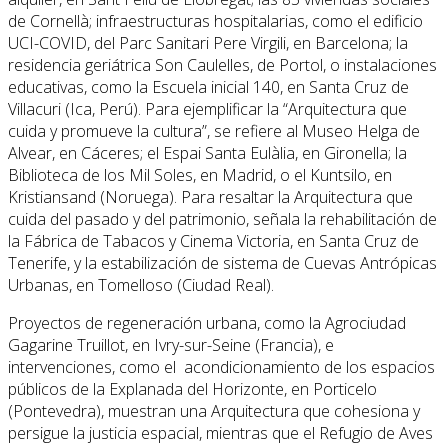
de Cornellà; infraestructuras hospitalarias, como el edificio
UCI-COVID, del Parc Sanitari Pere Virgili, en Barcelona; la
residencia geriátrica Son Caulelles, de Portol, o instalaciones
educativas, como la Escuela inicial 140, en Santa Cruz de
Villacuri (Ica, Perú). Para ejemplificar la “Arquitectura que
cuida y promueve la cultura”, se refiere al Museo Helga de
Alvear, en Cáceres; el Espai Santa Eulàlia, en Gironella; la
Biblioteca de los Mil Soles, en Madrid, o el Kuntsilo, en
Kristiansand (Noruega). Para resaltar la Arquitectura que
cuida del pasado y del patrimonio, señala la rehabilitación de
la Fábrica de Tabacos y Cinema Victoria, en Santa Cruz de
Tenerife, y la estabilización de sistema de Cuevas Antrópicas
Urbanas, en Tomelloso (Ciudad Real).
Proyectos de regeneración urbana, como la Agrociudad
Gagarine Truillot, en Ivry-sur-Seine (Francia), e
intervenciones, como el acondicionamiento de los espacios
públicos de la Explanada del Horizonte, en Porticelo
(Pontevedra), muestran una Arquitectura que cohesiona y
persigue la justicia espacial, mientras que el Refugio de Aves