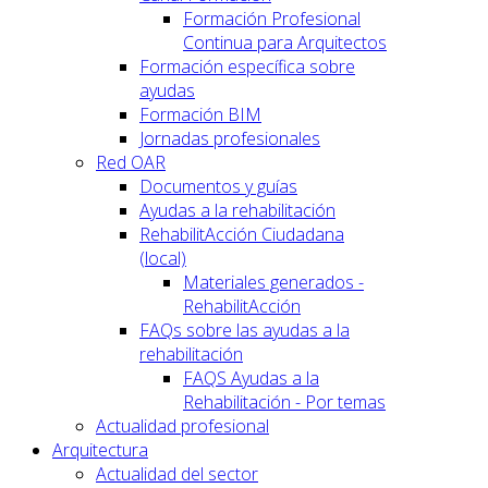
Formación Profesional
Continua para Arquitectos
Formación específica sobre
ayudas
Formación BIM
Jornadas profesionales
Red OAR
Documentos y guías
Ayudas a la rehabilitación
RehabilitAcción Ciudadana
(local)
Materiales generados -
RehabilitAcción
FAQs sobre las ayudas a la
rehabilitación
FAQS Ayudas a la
Rehabilitación - Por temas
Actualidad profesional
Arquitectura
Actualidad del sector