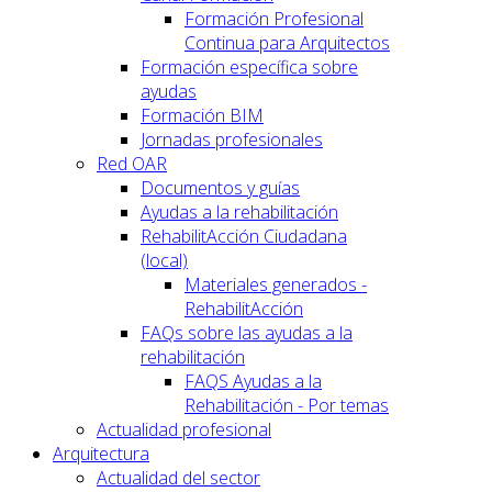
Formación Profesional
Continua para Arquitectos
Formación específica sobre
ayudas
Formación BIM
Jornadas profesionales
Red OAR
Documentos y guías
Ayudas a la rehabilitación
RehabilitAcción Ciudadana
(local)
Materiales generados -
RehabilitAcción
FAQs sobre las ayudas a la
rehabilitación
FAQS Ayudas a la
Rehabilitación - Por temas
Actualidad profesional
Arquitectura
Actualidad del sector