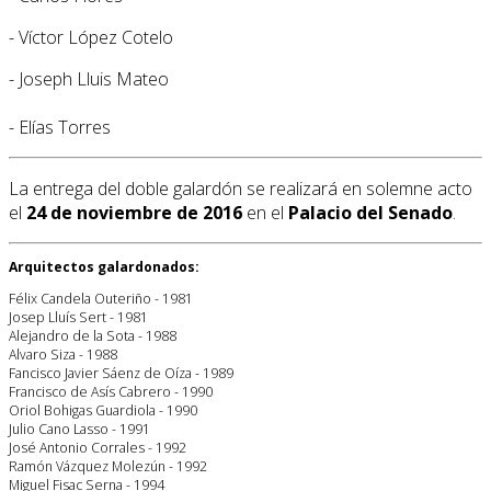
- Víctor López Cotelo
- Joseph Lluis Mateo
- Elías Torres
La entrega del doble galardón se realizará en solemne acto
el
24 de noviembre de 2016
en el
Palacio del Senado
.
Arquitectos galardonados:
Félix Candela Outeriño - 1981
Josep Lluís Sert - 1981
Alejandro de la Sota - 1988
Alvaro Siza - 1988
Fancisco Javier Sáenz de Oíza - 1989
Francisco de Asís Cabrero - 1990
Oriol Bohigas Guardiola - 1990
Julio Cano Lasso - 1991
José Antonio Corrales - 1992
Ramón Vázquez Molezún - 1992
Miguel Fisac Serna - 1994