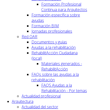
Formación Profesional
Continua para Arquitectos
Formación específica sobre
ayudas
Formación BIM
Jornadas profesionales
Red OAR
Documentos y guías
Ayudas a la rehabilitación
RehabilitAcción Ciudadana
(local)
Materiales generados -
RehabilitAcción
FAQs sobre las ayudas a la
rehabilitación
FAQS Ayudas a la
Rehabilitación - Por temas
Actualidad profesional
Arquitectura
Actualidad del sector