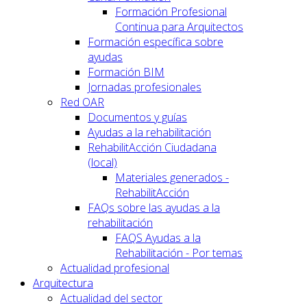
Formación Profesional
Continua para Arquitectos
Formación específica sobre
ayudas
Formación BIM
Jornadas profesionales
Red OAR
Documentos y guías
Ayudas a la rehabilitación
RehabilitAcción Ciudadana
(local)
Materiales generados -
RehabilitAcción
FAQs sobre las ayudas a la
rehabilitación
FAQS Ayudas a la
Rehabilitación - Por temas
Actualidad profesional
Arquitectura
Actualidad del sector