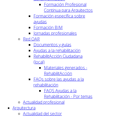
Formación Profesional
Continua para Arquitectos
Formación específica sobre
ayudas
Formación BIM
Jornadas profesionales
Red OAR
Documentos y guías
Ayudas a la rehabilitación
RehabilitAcción Ciudadana
(local)
Materiales generados -
RehabilitAcción
FAQs sobre las ayudas a la
rehabilitación
FAQS Ayudas a la
Rehabilitación - Por temas
Actualidad profesional
Arquitectura
Actualidad del sector