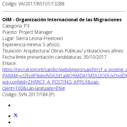
Código: VA/2017/B5101/13288
OIM - Organización Internacional de las Migraciones
Categoría: P3
Puesto: Project Manager
Lugar: Sierra Leona-Freetown
Experiencia mínima: 5 año(s)
Titulación: Arquitectura/ Obras Públicas/ y titulaciones afines
Fecha límite presentación candidaturas: 30/10/2017
Enlace:
https://recruit.iom.int/sap/bc/webdynpro/sap/hrrcf_a_posting_
PARAM=cG9zdF9pbnN0X2d1aWQ9MDA1MDU2ODUxQzdDMU
wd-configid=ZHRRCF_A_POSTING_APPLY&sap-
client=100&sap-language=EN#
Código: SVN 2017/184 (P)