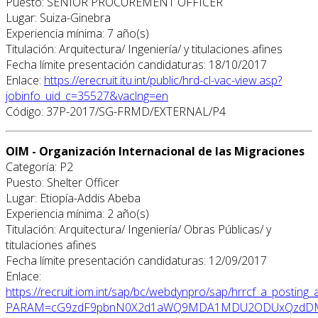
Puesto: SENIOR PROCUREMENT OFFICER
Lugar: Suiza-Ginebra
Experiencia mínima: 7 año(s)
Titulación: Arquitectura/ Ingeniería/ y titulaciones afines
Fecha límite presentación candidaturas: 18/10/2017
Enlace:
https://erecruit.itu.int/public/hrd-cl-vac-view.asp?
jobinfo_uid_c=35527&vaclng=en
Código: 37P-2017/SG-FRMD/EXTERNAL/P4
OIM - Organización Internacional de las Migraciones
Categoría: P2
Puesto: Shelter Officer
Lugar: Etiopía-Addis Abeba
Experiencia mínima: 2 año(s)
Titulación: Arquitectura/ Ingeniería/ Obras Públicas/ y
titulaciones afines
Fecha límite presentación candidaturas: 12/09/2017
Enlace:
https://recruit.iom.int/sap/bc/webdynpro/sap/hrrcf_a_posting_
PARAM=cG9zdF9pbnN0X2d1aWQ9MDA1MDU2ODUxQzdDMU