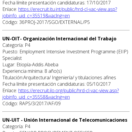
Fecha límite presentación candidaturas: 17/10/2017
Enlace:
https://erecruit.itu.int/public/hrd-cl-vac-view.asp?
jobinfo_uid_c=35519&vaclng=en
Código: 36PROJ-2017/SGO/EXTERNAL/P5
UN-OIT- Organización Internacional del Trabajo
Categoría: P4
Puesto: Employment Intensive Investment Programme (EIIP)
Specialist
Lugar: Etiopía-Addis Abeba
Experiencia mínima: 8 año(s)
Titulación:Arquitectura/ Ingeniería/ y titulaciones afines
Fecha límite presentación candidaturas: 05/10/2017
Enlace:
https://erecruit.ilo.org/public/hrd-cl-vac-view.asp?
jobinfo_uid_c=35558&vaclng=en
Código: RAPS/3/2017/AF/09
UN-UIT - Unión Internacional de Telecomunicaciones
Categoría: P4