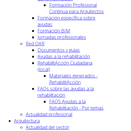
Formación Profesional
Continua para Arquitectos
Formación específica sobre
ayudas
Formación BIM
Jornadas profesionales
Red OAR
Documentos y guías
Ayudas a la rehabilitación
RehabilitAcción Ciudadana
(local)
Materiales generados -
RehabilitAcción
FAQs sobre las ayudas a la
rehabilitación
FAQS Ayudas a la
Rehabilitación - Por temas
Actualidad profesional
Arquitectura
Actualidad del sector