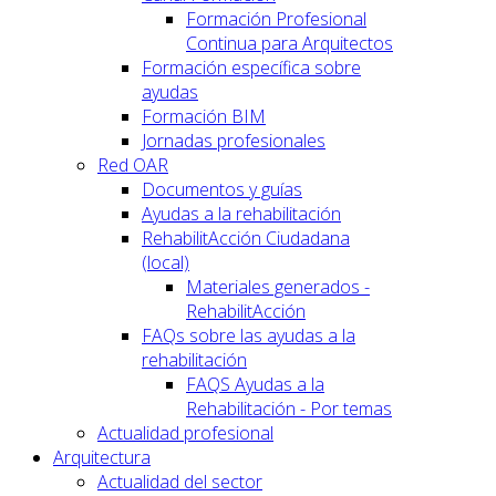
Formación Profesional
Continua para Arquitectos
Formación específica sobre
ayudas
Formación BIM
Jornadas profesionales
Red OAR
Documentos y guías
Ayudas a la rehabilitación
RehabilitAcción Ciudadana
(local)
Materiales generados -
RehabilitAcción
FAQs sobre las ayudas a la
rehabilitación
FAQS Ayudas a la
Rehabilitación - Por temas
Actualidad profesional
Arquitectura
Actualidad del sector