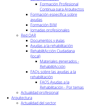
Formación Profesional
Continua para Arquitectos
Formación específica sobre
ayudas
Formación BIM
Jornadas profesionales
Red OAR
Documentos y guías
Ayudas a la rehabilitación
RehabilitAcción Ciudadana
(local)
Materiales generados -
RehabilitAcción
FAQs sobre las ayudas a la
rehabilitación
FAQS Ayudas a la
Rehabilitación - Por temas
Actualidad profesional
Arquitectura
Actualidad del sector