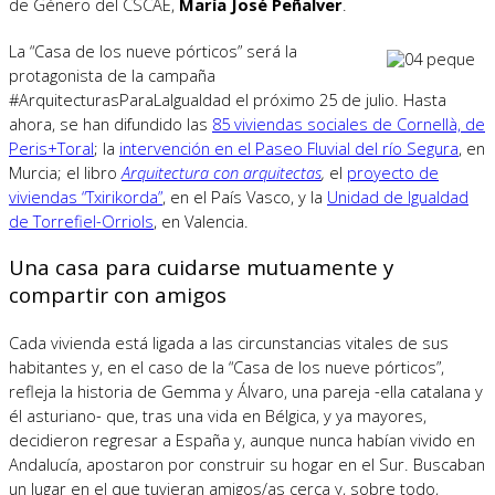
de Género del CSCAE,
María José Peñalver
.
La “Casa de los nueve pórticos” será la
protagonista de la campaña
#ArquitecturasParaLaIgualdad el próximo 25 de julio. Hasta
ahora, se han difundido las
85 viviendas sociales de Cornellà, de
Peris+Toral
; la
intervención en el Paseo Fluvial del río Segura
, en
Murcia; el libro
Arquitectura con arquitectas
,
el
proyecto de
viviendas “Txirikorda”
, en el País Vasco, y la
Unidad de Igualdad
de Torrefiel-Orriols
, en Valencia.
Una casa para cuidarse mutuamente y
compartir con amigos
Cada
vivienda está ligada a las circunstancias vitales de sus
habitantes y, en el caso de la “Casa de los nueve pórticos”,
refleja la historia de Gemma y Álvaro, una pareja -ella catalana y
él asturiano- que, tras una vida en Bélgica, y ya mayores,
decidieron regresar a España y, aunque nunca habían vivido en
Andalucía, apostaron por construir su hogar en el Sur. Buscaban
un lugar en el que tuvieran amigos/as cerca y, sobre todo,