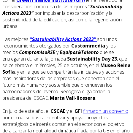
con el
Green Finance Institute (GFI)
le ha merecido la
consideración como una de las mejores
“Sustainability
Actions 2023”
por impulsar la descarbonización y la
sostenibilidad de la edificación, así como la regeneración
urbana.
Las mejores
“Sustainability Actions 2023”
son unos
reconocimientos otorgados por
Custommedia
y los
medios
CompromisoRSE
y
Equipos&Talento
que se
entregarán durante la jornada
Sustainability Day 23
, que
se celebrará el miércoles, 25 de octubre, en el
Museo Reina
Sofía
, y en la que se compartirán las iniciativas y acciones
más inspiradoras de las empresas que conectan con el
futuro más humano y sostenible que promueven los
patrocinadores del evento. Recogerá el galardón la
presidenta del CSCAE,
Marta Vall-llossera
.
En julio de este año, el
CSCAE
y el
GFI
firmaron un convenio
por el cual se busca incentivar y apoyar proyectos
estratégicos de interés común en el sector con el objetivo
de alcanzar la neutralidad climática fijada por la UE en el año