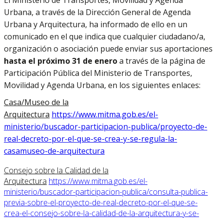
El Ministerio de Transportes, Movilidad y Agenda
Urbana, a través de la Dirección General de Agenda
Urbana y Arquitectura, ha informado de ello en un
comunicado en el que indica que c
ualquier ciudadano/a,
organización o asociación puede enviar sus aportaciones
hasta el próximo 31 de enero
a través de la página de
Participación Pública del Ministerio de Transportes,
Movilidad y Agenda Urbana, en los siguientes enlaces:
Casa/Museo de la
Arquitectura
https://www.mitma.gob.es/el-
ministerio/buscador-participacion-publica/proyecto-de-
real-decreto-por-el-que-se-crea-y-se-regula-la-
casamuseo-de-arquitectura
Consejo sobre la Calidad de la
Arquitectura
https://www.mitma.gob.es/el-
ministerio/buscador-participacion-publica/consulta-publica-
previa-sobre-el-proyecto-de-real-decreto-por-el-que-se-
crea-el-consejo-sobre-la-calidad-de-la-arquitectura-y-se-