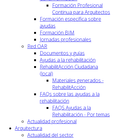
Formación Profesional
Continua para Arquitectos
Formación específica sobre
ayudas
Formación BIM
Jornadas profesionales
Red OAR
Documentos y guías
Ayudas a la rehabilitación
RehabilitAcción Ciudadana
(local)
Materiales generados -
RehabilitAcción
FAQs sobre las ayudas a la
rehabilitación
FAQS Ayudas a la
Rehabilitación - Por temas
Actualidad profesional
Arquitectura
Actualidad del sector