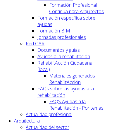
Formación Profesional
Continua para Arquitectos
Formación específica sobre
ayudas
Formación BIM
Jornadas profesionales
Red OAR
Documentos y guías
Ayudas a la rehabilitación
RehabilitAcción Ciudadana
(local)
Materiales generados -
RehabilitAcción
FAQs sobre las ayudas a la
rehabilitación
FAQS Ayudas a la
Rehabilitación - Por temas
Actualidad profesional
Arquitectura
Actualidad del sector