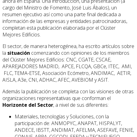
ahora en España. Una introducción, una presentación (a
cargo del Ministro de Fomento, José Luis Ábalos), un
resumen ejecutivo así como una parte final dedicada a
información de las empresas y entidades patrocinadoras,
completan esta publicación elaborada por el Clúster
Mejores Edificios.
El sector, de manera heterogénea, ha escrito artículos sobre
la
situación
comenzando con opiniones de los miembros
del Clúster Mejores Edificios: CNC, CGATE, CSCAE,
APAREJADORES MADRID, APCE, FLCQA, GBCe, ITEC, AMI,
FLC, TEMA-ETSE, Asociación Ecómetro, ANDIMAC, AETIR,
AISLA, A3e, CNI, ADHAC, AFEC, AVEBIOM y ASIT.
Además la publicación se completa con las visiones de otras
organizaciones representativas que conforman el
Horizonte del Sector
, a nivel de sus diferentes:
Materiales, tecnologías y Soluciones, con la
participación de: ANMOPYC, ANAPAT, HISPALYT,
ANDECE, IBSTT, ANDIMAT, AFELMA, ASEFAVE, FENIE,
CONAIF, APPA, CGCODI, FEEDA y TECNIFUEGO