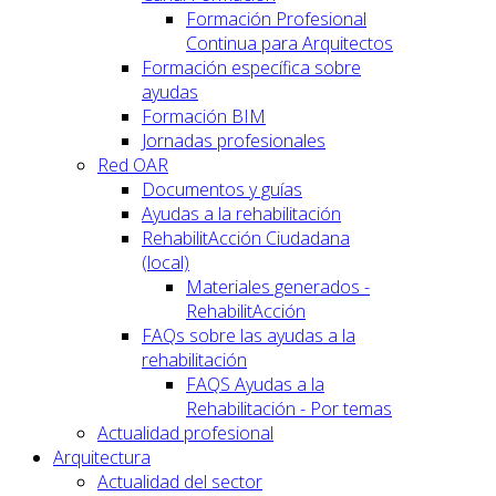
Formación Profesional
Continua para Arquitectos
Formación específica sobre
ayudas
Formación BIM
Jornadas profesionales
Red OAR
Documentos y guías
Ayudas a la rehabilitación
RehabilitAcción Ciudadana
(local)
Materiales generados -
RehabilitAcción
FAQs sobre las ayudas a la
rehabilitación
FAQS Ayudas a la
Rehabilitación - Por temas
Actualidad profesional
Arquitectura
Actualidad del sector