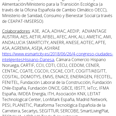
Alimentación/Ministerio para la Transición Ecológica (a
través de la Oficina Española de Cambio Climático OECC),
Ministerio de Sanidad, Consumo y Bienestar Social (a través
de CEAPAT-IMSERSO).
Colaboradores
: A3E, ACA, ADHAC, AEDIP, ADVANTAGE
AUSTRIA, AES, AETIR, AFBEL, AFEC, AHK, ALI, AMETIC, AMI,
ANDALUCIA SMARTCITY, ANERR, ANESE, AOTEC, APTE,
ASA, AGREMIA, ASEJA, ASHRAE
https://www.esmartcity.es/2018/06/26/4-congreso-ciudades-
inteligentesHispano-Danesa
, Cámara Comercio Hispano
Noruega, CARTIF, CCII, CDTI, CECU, CEDOM, CENER,
CENTAC, CGATE, CGCOII, CSCAE, COIT, COGITT/AEGITT,
COSITAL, DOMOTYS, EMVS, ENACE, ENERAGEN, FECOTEL,
FENITEL, Fundación Laboral de la Construcción, Fundación
Chile-España, Fundación ONCE, GBCE, IBSTT, IeTcc, IFMA
España, IMDEA Energía, ITH, Asociación KNX, LEITAT
Technological Center, LonMark España, Madrid Network,
PESI, PLANETIC, Plataforma Tecnológica Española de la
Carretera, Secartys, SEGITTUR, SERCOBE, SmartLivingPlat,