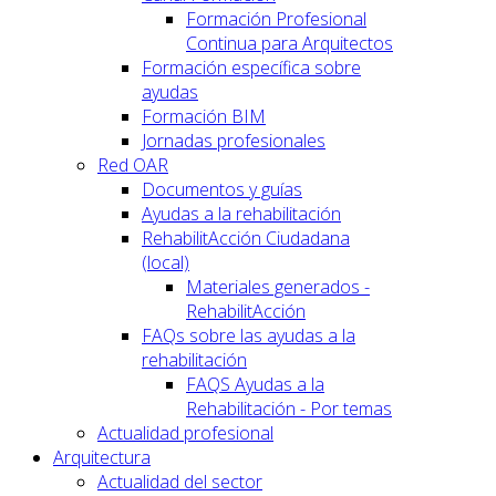
Formación Profesional
Continua para Arquitectos
Formación específica sobre
ayudas
Formación BIM
Jornadas profesionales
Red OAR
Documentos y guías
Ayudas a la rehabilitación
RehabilitAcción Ciudadana
(local)
Materiales generados -
RehabilitAcción
FAQs sobre las ayudas a la
rehabilitación
FAQS Ayudas a la
Rehabilitación - Por temas
Actualidad profesional
Arquitectura
Actualidad del sector