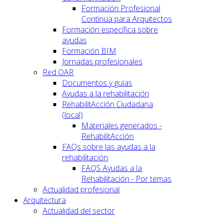
Formación Profesional
Continua para Arquitectos
Formación específica sobre
ayudas
Formación BIM
Jornadas profesionales
Red OAR
Documentos y guías
Ayudas a la rehabilitación
RehabilitAcción Ciudadana
(local)
Materiales generados -
RehabilitAcción
FAQs sobre las ayudas a la
rehabilitación
FAQS Ayudas a la
Rehabilitación - Por temas
Actualidad profesional
Arquitectura
Actualidad del sector